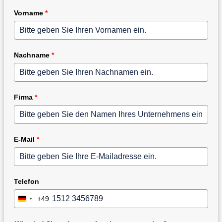
Vorname
*
Nachname
*
Firma
*
E-Mail
*
Telefon
+49
Germany
+49